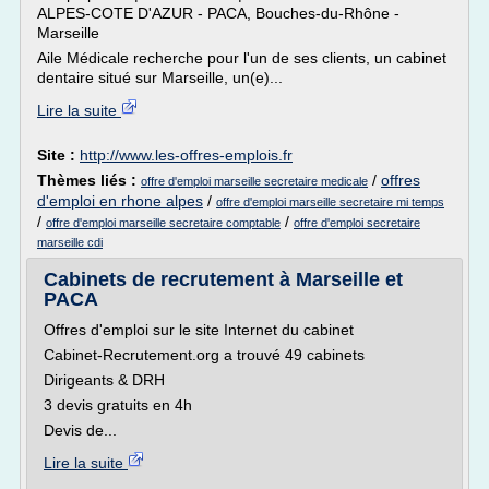
ALPES-COTE D'AZUR - PACA, Bouches-du-Rhône -
Marseille
Aile Médicale recherche pour l'un de ses clients, un cabinet
dentaire situé sur Marseille, un(e)...
Lire la suite
Site :
http://www.les-offres-emplois.fr
Thèmes liés :
/
offres
offre d'emploi marseille secretaire medicale
d'emploi en rhone alpes
/
offre d'emploi marseille secretaire mi temps
/
/
offre d'emploi marseille secretaire comptable
offre d'emploi secretaire
marseille cdi
Cabinets de recrutement à Marseille et
PACA
Offres d'emploi sur le site Internet du cabinet
Cabinet-Recrutement.org a trouvé 49 cabinets
Dirigeants & DRH
3 devis gratuits en 4h
Devis de...
Lire la suite