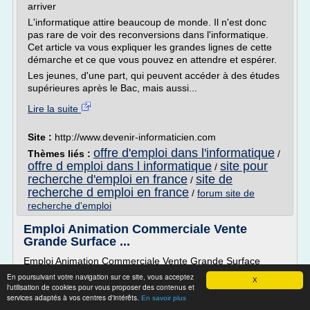
arriver
L'informatique attire beaucoup de monde. Il n'est donc
pas rare de voir des reconversions dans l'informatique.
Cet article va vous expliquer les grandes lignes de cette
démarche et ce que vous pouvez en attendre et espérer.
Les jeunes, d'une part, qui peuvent accéder à des études
supérieures après le Bac, mais aussi...
Lire la suite
Site :
http://www.devenir-informaticien.com
offre d'emploi dans l'informatique
Thèmes liés :
/
offre d emploi dans l informatique
site pour
/
recherche d'emploi en france
site de
/
recherche d emploi en france
/
forum site de
recherche d'emploi
Emploi Animation Commerciale Vente
Grande Surface ...
Emploi Animation Commerciale Vente Grande Surface
En poursuivant votre navigation sur ce site, vous acceptez
Offres de travail 1 - 10 de 197
X
l'utilisation de cookies pour vous proposer des contenus et
Trier par: Date | Pertinence
services adaptés à vos centres d'intérêts.
En savoir plus
Concrètement, nous avons développé toute une solution de