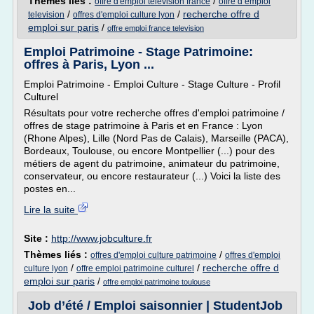
Thèmes liés :
/
offre d'emploi television france
offre d emploi
/
/
recherche offre d
television
offres d'emploi culture lyon
emploi sur paris
/
offre emploi france television
Emploi Patrimoine - Stage Patrimoine:
offres à Paris, Lyon ...
Emploi Patrimoine - Emploi Culture - Stage Culture - Profil
Culturel
Résultats pour votre recherche offres d'emploi patrimoine /
offres de stage patrimoine à Paris et en France : Lyon
(Rhone Alpes), Lille (Nord Pas de Calais), Marseille (PACA),
Bordeaux, Toulouse, ou encore Montpellier (...) pour des
métiers de agent du patrimoine, animateur du patrimoine,
conservateur, ou encore restaurateur (...) Voici la liste des
postes en...
Lire la suite
Site :
http://www.jobculture.fr
Thèmes liés :
/
offres d'emploi culture patrimoine
offres d'emploi
/
/
recherche offre d
culture lyon
offre emploi patrimoine culturel
emploi sur paris
/
offre emploi patrimoine toulouse
Job d’été / Emploi saisonnier | StudentJob