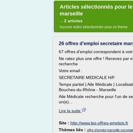
Articles sélectionnés pour l
marseille
2 articles
→
Aucune vidéo sélectionnée pour ce thème
26 offres d'emploi secretaire mars
67 offres d'emploi correspondent à vot
Ne ratez plus une offre ! Recevez par 
recherche
Votre email :
SECRETAIRE MEDICALE H/F
Temps partiel | Aile Médicale | Loca
Bouches-du-Rhône - Marseille
Aile Médicale recherche pour l'un de ses
un(e)...
Lire la suite
Site :
http://www.les-offres-emplois.fr
Thèmes liés :
offre d'emploi marseille secreta