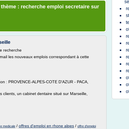
se
e thème : recherche emploi secretaire sur
r
s
t
o
r
eille
r
r
re recherche
email les nouveaux emplois correspondant à cette
r
r
r
o
lisation : PROVENCE-ALPES-COTE D'AZUR - PACA,
o
o
 clients, un cabinet dentaire situé sur Marseille,
/
offres d'emploi en rhone alpes
/
ire medicale
offre d'emploi