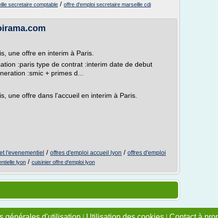
/
ille secretaire comptable
offre d'emploi secretaire marseille cdi
loirama.com
is, une offre en interim à Paris.
isation :paris type de contrat :interim date de debut
neration :smic + primes d...
is, une offre dans l'accueil en interim à Paris.
/
/
 et l'evenementiel
offres d'emploi accueil lyon
offres d'emploi
/
tielle lyon
cuisinier offre d'emploi lyon
 générales d'utilisation
|
Utilisation des cookies
|
Contact à pro