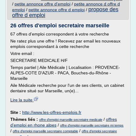
/
petite annonce offre d'emploi
/
petite annonce d offre d
propose des
emploi
/
petite annonce offre d emploi
/
offre d emploi
26 offres d'emploi secretaire marseille
67 offres d'emploi correspondent à votre recherche
Ne ratez plus une offre ! Recevez par email les nouveaux
emplois correspondant à cette recherche
Votre email :
SECRETAIRE MEDICALE H/F
Temps partiel | Aile Médicale | Localisation : PROVENCE-
ALPES-COTE D'AZUR - PACA, Bouches-du-Rhône -
Marseille
Aile Médicale recherche pour l'un de ses clients, un cabinet
dentaire situé sur Marseille, un(e)...
Lire la suite
Site :
http://www.les-offres-emplois.fr
Thèmes liés :
/
offres
offre d'emploi marseille secretaire medicale
d'emploi en rhone alpes
/
offre d'emploi marseille secretaire mi temps
/
/
offre d'emploi marseille secretaire comptable
offre d'emploi secretaire