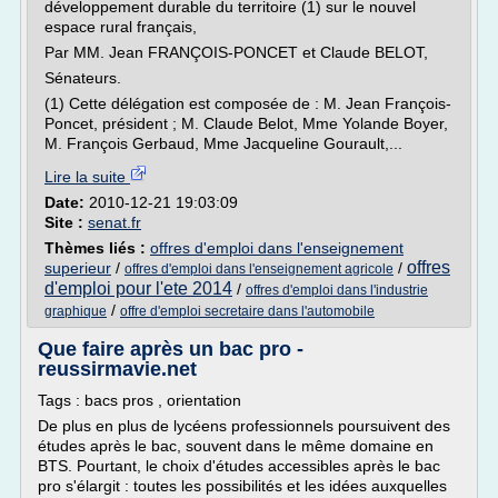
développement durable du territoire (1) sur le nouvel
espace rural français,
Par MM. Jean FRANÇOIS-PONCET et Claude BELOT,
Sénateurs.
(1) Cette délégation est composée de : M. Jean François-
Poncet, président ; M. Claude Belot, Mme Yolande Boyer,
M. François Gerbaud, Mme Jacqueline Gourault,...
Lire la suite
Date:
2010-12-21 19:03:09
Site :
senat.fr
Thèmes liés :
offres d'emploi dans l'enseignement
offres
superieur
/
/
offres d'emploi dans l'enseignement agricole
d'emploi pour l'ete 2014
/
offres d'emploi dans l'industrie
/
graphique
offre d'emploi secretaire dans l'automobile
Que faire après un bac pro -
reussirmavie.net
Tags : bacs pros , orientation
De plus en plus de lycéens professionnels poursuivent des
études après le bac, souvent dans le même domaine en
BTS. Pourtant, le choix d'études accessibles après le bac
pro s'élargit : toutes les possibilités et les idées auxquelles