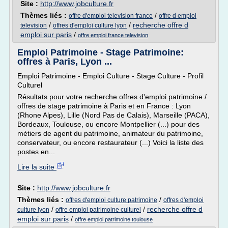
Site :
http://www.jobculture.fr
Thèmes liés :
/
offre d'emploi television france
offre d emploi
/
/
recherche offre d
television
offres d'emploi culture lyon
emploi sur paris
/
offre emploi france television
Emploi Patrimoine - Stage Patrimoine:
offres à Paris, Lyon ...
Emploi Patrimoine - Emploi Culture - Stage Culture - Profil
Culturel
Résultats pour votre recherche offres d'emploi patrimoine /
offres de stage patrimoine à Paris et en France : Lyon
(Rhone Alpes), Lille (Nord Pas de Calais), Marseille (PACA),
Bordeaux, Toulouse, ou encore Montpellier (...) pour des
métiers de agent du patrimoine, animateur du patrimoine,
conservateur, ou encore restaurateur (...) Voici la liste des
postes en...
Lire la suite
Site :
http://www.jobculture.fr
Thèmes liés :
/
offres d'emploi culture patrimoine
offres d'emploi
/
/
recherche offre d
culture lyon
offre emploi patrimoine culturel
emploi sur paris
/
offre emploi patrimoine toulouse