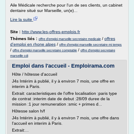
Aile Médicale recherche pour l'un de ses clients, un cabinet
dentaire situé sur Marseille, un(e)...
Lire la suite
Site :
http://www.les-offres-emplois.fr
Thèmes liés :
/
offres
offre d'emploi marseille secretaire medicale
d'emploi en rhone alpes
/
offre d'emploi marseille secretaire mi temps
/
/
offre d'emploi marseille secretaire comptable
offre d'emploi secretaire
marseille cdi
Emploi dans l'accueil - Emploirama.com
Hôte / hôtesse d'accueil
J4s Intérim à publié, il y à environ 7 mois, une offre en
interim à Paris.
Extrait: caracteristiques de l'offre localisation :paris type
de contrat :interim date de debut :28/09 duree de la
mission :1 jour remuneration :smic + primes d...
Hôtesse salon h/f
J4s Intérim à publié, il y à environ 7 mois, une offre dans
l'accueil en interim à Paris.
Extrait:...