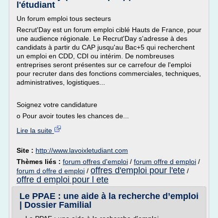
l'étudiant
Un forum emploi tous secteurs
Recrut'Day est un forum emploi ciblé Hauts de France, pour
une audience régionale. Le Recrut'Day s'adresse à des
candidats à partir du CAP jusqu'au Bac+5 qui recherchent
un emploi en CDD, CDI ou intérim. De nombreuses
entreprises seront présentes sur ce carrefour de l'emploi
pour recruter dans des fonctions commerciales, techniques,
administratives, logistiques...
Soignez votre candidature
o Pour avoir toutes les chances de...
Lire la suite
Site :
http://www.lavoixletudiant.com
Thèmes liés :
forum offres d'emploi
/
forum offre d emploi
/
offres d'emploi pour l'ete
forum d offre d emploi
/
/
offre d emploi pour l ete
Le PPAE : une aide à la recherche d’emploi
| Dossier Familial