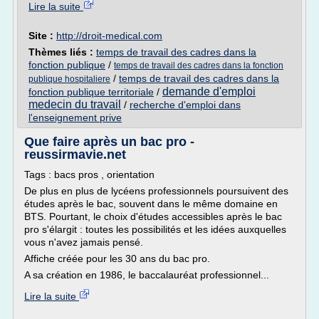
Lire la suite
Site :
http://droit-medical.com
Thèmes liés :
temps de travail des cadres dans la
fonction publique
/
temps de travail des cadres dans la fonction
/
temps de travail des cadres dans la
publique hospitaliere
demande d'emploi
fonction publique territoriale
/
medecin du travail
/
recherche d'emploi dans
l'enseignement prive
Que faire après un bac pro -
reussirmavie.net
Tags : bacs pros , orientation
De plus en plus de lycéens professionnels poursuivent des
études après le bac, souvent dans le même domaine en
BTS. Pourtant, le choix d'études accessibles après le bac
pro s'élargit : toutes les possibilités et les idées auxquelles
vous n'avez jamais pensé.
Affiche créée pour les 30 ans du bac pro.
A sa création en 1986, le baccalauréat professionnel...
Lire la suite