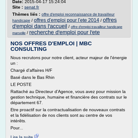
Date:
2015-04-17 15:24:04
Site :
senat.fr
Thèmes liés :
offre d'emploi reconnaissance de travailleur
offres
offres d'emploi pour l'ete 2014
/
/
handicape
d'emploi dans l'accueil
/
offre d'emploi travailleur handicape
recherche d'emploi pour l'ete
/
marseille
NOS OFFRES D'EMPLOI | MBC
CONSULTING
Nous recrutons pour notre client, acteur majeur de l'énergie
un :
Chargé d'affaires H/F
Basé dans le Bas Rhin
LE POSTE
Rattaché au Directeur d'Agence, vous avez pour mission la
gestion technique, humaine et financière des contrats sur le
département 67.
Etre proactif sur la contractualisation de nouveaux contrats
et la fidélisation de nos clients sont au centre de vos
intérêts.
Pour...
Lire la suite