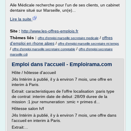
Aile Médicale recherche pour l'un de ses clients, un cabinet
dentaire situé sur Marseille, un(e)...
Lire la suite
Site :
http://www.les-offres-emplois.fr
Thèmes liés :
/
offres
offre d'emploi marseille secretaire medicale
d'emploi en rhone alpes
/
offre d'emploi marseille secretaire mi temps
/
/
offre d'emploi marseille secretaire comptable
offre d'emploi secretaire
marseille cdi
Emploi dans l'accueil - Emploirama.com
Hôte / hôtesse d'accueil
J4s Intérim à publié, il y à environ 7 mois, une offre en
interim à Paris.
Extrait: caracteristiques de l'offre localisation :paris type
de contrat :interim date de debut :28/09 duree de la
mission :1 jour remuneration :smic + primes d...
Hôtesse salon h/f
J4s Intérim à publié, il y à environ 7 mois, une offre dans
l'accueil en interim à Paris.
Extrait:...