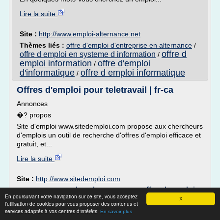
Lire la suite
Site :
http://www.emploi-alternance.net
Thèmes liés :
offre d'emploi d'entreprise en alternance
/
offre d
offre d emploi en systeme d information
/
emploi information
offre d'emploi
/
d'informatique
offre d emploi informatique
/
Offres d'emploi pour teletravail | fr-ca
Annonces
�? propos
Site d'emploi www.sitedemploi.com propose aux chercheurs
d'emplois un outil de recherche d'offres d'emploi efficace et
gratuit, et...
Lire la suite
Site :
http://www.sitedemploi.com
recherche annonce offre d emploi
Thèmes liés :
/
En poursuivant votre navigation sur ce site, vous acceptez
annonce offre d'emploi gratuite
/
annonce offre d emploi
X
l'utilisation de cookies pour vous proposer des contenus et
recherche offre
gratuite
/
/
offre d'emploi en teletravail quebec
services adaptés à vos centres d'intérêts.
En savoir plus
d'emploi