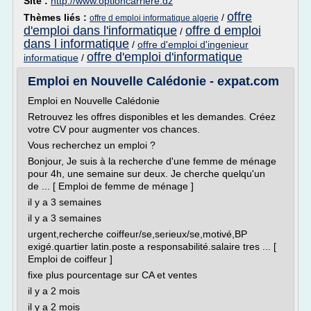
Site :
http://www.optioncarriere.dz
offre
Thèmes liés :
/
offre d emploi informatique algerie
d'emploi dans l'informatique
offre d emploi
/
dans l informatique
/
offre d'emploi d'ingenieur
offre d'emploi d'informatique
informatique
/
Emploi en Nouvelle Calédonie - expat.com
Emploi en Nouvelle Calédonie
Retrouvez les offres disponibles et les demandes. Créez
votre CV pour augmenter vos chances.
Vous recherchez un emploi ?
Bonjour, Je suis à la recherche d'une femme de ménage
pour 4h, une semaine sur deux. Je cherche quelqu'un
de ... [ Emploi de femme de ménage ]
il y a 3 semaines
il y a 3 semaines
urgent,recherche coiffeur/se,serieux/se,motivé,BP
exigé.quartier latin.poste a responsabilité.salaire tres ... [
Emploi de coiffeur ]
fixe plus pourcentage sur CA et ventes
il y a 2 mois
il y a 2 mois