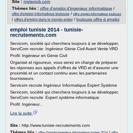
Site :
meteojob.com
Thèmes liés :
offre d'emploi d'ingenieur informatique
/
/
offre d'emploi informatique toulouse
offre emploi informatique toulouse
/
/
toulouse offre d emploi
offres d'emploi dans le monde entier
emploi tunisie 2014 - tunisie-
recrutements.com
Servicom, société qui cherchera toujours à se développer,
ServiCom recrute: Ingénieur Génie Civil Avant Vente VRD
Profil: Ingénieur en Génie Civil
Organisé et rigoureux, vous serez en charge de préparer
les réponses aux appels d'offres de VRD et d'assurer une
proximité et un contact continu avec les partenaires
fournisseurs.
Servicom recrute Ingénieur Informatique Expert Système
Servicom, société qui cherchera toujours à se développer,
ServiCom recrute: Expert système informatique
Profil: Ingénieur...
Lire la suite
Site :
http://www.tunisie-recrutements.com
Thèmes liés :
/
offre d'emploi ingenieur informatique tunisie 2014
offre