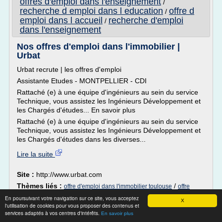
offres d'emploi dans l'enseignement
/
recherche d emploi dans l education
offre d
/
emploi dans l accueil
recherche d'emploi
/
dans l'enseignement
Nos offres d'emploi dans l'immobilier |
Urbat
Urbat recrute | les offres d'emploi
Assistante Etudes - MONTPELLIER - CDI
Rattaché (e) à une équipe d'ingénieurs au sein du service
Technique, vous assistez les Ingénieurs Développement et
les Chargés d'études... En savoir plus
Rattaché (e) à une équipe d'ingénieurs au sein du service
Technique, vous assistez les Ingénieurs Développement et
les Chargés d'études dans les diverses...
Lire la suite
Site :
http://www.urbat.com
Thèmes liés :
/
offre d'emploi dans l'immobilier toulouse
offre
offre d'emploi dans
/
d'emploi dans l'immobilier lyon
En poursuivant votre navigation sur ce site, vous acceptez
X
l'immobilier
offre d emploi dans l immobilier
/
/
l'utilisation de cookies pour vous proposer des contenus et
offre
services adaptés à vos centres d'intérêts.
En savoir plus
d'emploi promoteur immobilier montpellier