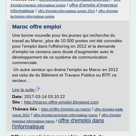
/
offre d'emploi d'ingenieur
d'emploi ingenieur informatique tunisie
informatique
/
/
offre d'emploi informatique tunisie 2014
offre d'emploi
technicien informatique tunisie
Maroc offre emploi
Une bonne nouvelle pour les jeunes qui recherche du
travail au Maroc ,plus de 10 000 postes ont été convoités
pour l'emploi dans l'offshoring en 2012 et la demande
d'emploi ne cessera sans doute d'augmenter avec le
développement de ce système de communication
commerciale.
Un autre secteur qui draine l'emploi au Maroc en 2012
est celui de du Bâtiment et Travaux Publics ou BTP, ce
secteur...
Lire la suite
Date:
2017-03-14 03:10:22
Site :
http://maroc-offre-emploi.blogspot.com
Thèmes liés :
/
sites d'offre d'emploi au maroc
offre d'emploi public
/
/
maroc 2012
offre d'emploi technicien informatique maroc
offre d'emploi
offre d'emploi dans
/
ingenieur informatique maroc
l'informatique