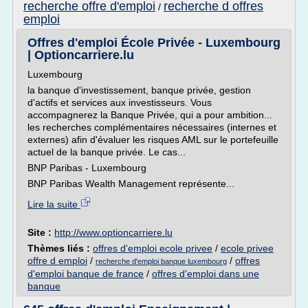
recherche offre d'emploi
recherche d offres
/
emploi
Offres d'emploi École Privée - Luxembourg
| Optioncarriere.lu
Luxembourg
la banque d'investissement, banque privée, gestion
d'actifs et services aux investisseurs. Vous
accompagnerez la Banque Privée, qui a pour ambition...
les recherches complémentaires nécessaires (internes et
externes) afin d'évaluer les risques AML sur le portefeuille
actuel de la banque privée. Le cas...
BNP Paribas - Luxembourg
BNP Paribas Wealth Management représente...
Lire la suite
Site :
http://www.optioncarriere.lu
Thèmes liés :
offres d'emploi ecole privee
/
ecole privee
offre d emploi
/
/
offres
recherche d'emploi banque luxembourg
d'emploi banque de france
/
offres d'emploi dans une
banque