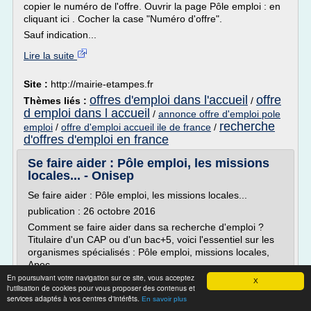
copier le numéro de l'offre. Ouvrir la page Pôle emploi : en
cliquant ici . Cocher la case "Numéro d'offre".
Sauf indication...
Lire la suite
Site :
http://mairie-etampes.fr
offres d'emploi dans l'accueil
offre
Thèmes liés :
/
d emploi dans l accueil
/
annonce offre d'emploi pole
recherche
emploi
/
offre d'emploi accueil ile de france
/
d'offres d'emploi en france
Se faire aider : Pôle emploi, les missions
locales... - Onisep
Se faire aider : Pôle emploi, les missions locales...
publication : 26 octobre 2016
Comment se faire aider dans sa recherche d'emploi ?
Titulaire d'un CAP ou d'un bac+5, voici l'essentiel sur les
organismes spécialisés : Pôle emploi, missions locales,
Apec...
En poursuivant votre navigation sur ce site, vous acceptez
©Pôle emploi
X
l'utilisation de cookies pour vous proposer des contenus et
Pôle emploi
services adaptés à vos centres d'intérêts.
En savoir plus