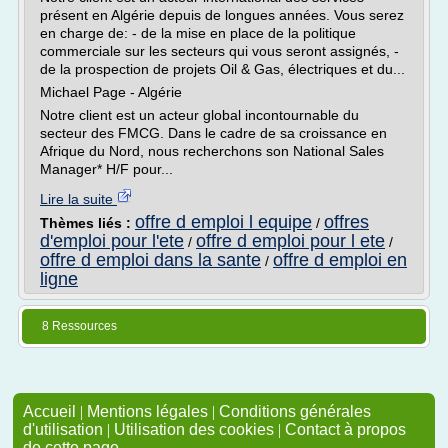
présent en Algérie depuis de longues années. Vous serez
en charge de: - de la mise en place de la politique
commerciale sur les secteurs qui vous seront assignés, -
de la prospection de projets Oil & Gas, électriques et du...
Michael Page - Algérie
Notre client est un acteur global incontournable du
secteur des FMCG. Dans le cadre de sa croissance en
Afrique du Nord, nous recherchons son National Sales
Manager* H/F pour...
Lire la suite
offre d emploi l equipe
offres
Thèmes liés :
/
d'emploi pour l'ete
offre d emploi pour l ete
/
/
offre d emploi dans la sante
offre d emploi en
/
ligne
8 Ressources
Accueil
|
Mentions légales
|
Conditions générales
d'utilisation
|
Utilisation des cookies
|
Contact à propos
de cette page