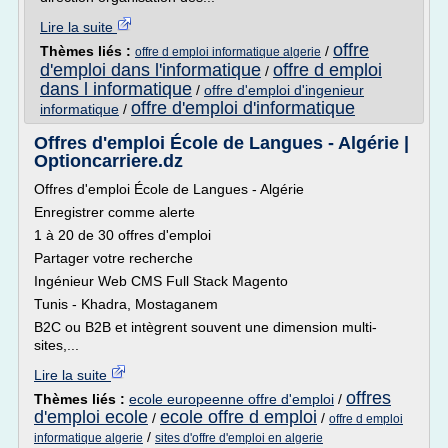
Lire la suite
offre
Thèmes liés :
/
offre d emploi informatique algerie
d'emploi dans l'informatique
offre d emploi
/
dans l informatique
/
offre d'emploi d'ingenieur
offre d'emploi d'informatique
informatique
/
Offres d'emploi École de Langues - Algérie |
Optioncarriere.dz
Offres d'emploi École de Langues - Algérie
Enregistrer comme alerte
1 à 20 de 30 offres d'emploi
Partager votre recherche
Ingénieur Web CMS Full Stack Magento
Tunis - Khadra, Mostaganem
B2C ou B2B et intègrent souvent une dimension multi-
sites,...
Lire la suite
offres
Thèmes liés :
ecole europeenne offre d'emploi
/
d'emploi ecole
ecole offre d emploi
/
/
offre d emploi
/
informatique algerie
sites d'offre d'emploi en algerie