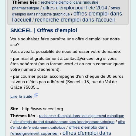
Thèmes liés :
recherche d'emploi dans l'industrie
offres d'emploi pour l'ete 2014
/
/
pharmaceutique
offres
offres d'emploi dans
/
d'emploi dans l'industrie graphique
l'accueil
recherche d'emploi dans l'accueil
/
SNCEEL | Offres d’emploi
Vous souhaitez faire paraître une offre d'emploi sur notre
site?
Vous avez la possibilité de nous adresser votre demande:
- par mail et gratuitement à contact@snceel.org si vous
êtes adhérent (sous format word et en nous communiquant
votre numéro d'adhérent),
- par courrier postal accompagné d'un chèque de 30 euros
si vous n'êtes pas adhérent (Snceel - 15, rue du Val de
Grâce 75005...
Lire la suite
Site :
http://www.snceel.org
Thèmes liés :
recherche d'emploi dans l'enseignement catholique
/
/
offre d'emploi de chef d'etablissement dans l'enseignement catholique
offre
/
offres d'emploi dans
d'emploi de l'enseignement catholique
offres d'emploi dans
l'enseignement superieur
/