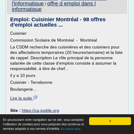
l'informatique
offre d emploi dans l
/
informatique
Emploi: Cuisinier Montréal - 98 offres
d’emploi actuelles ...
Cuisinier
Commission Scolaire de Montréal - Montréal
La CSDM recherche des cuisinières et des cuisiniers pour
des affectations temporaires (20 heures/semaine) et la liste
de rappel. Description Le rôle principal de la personne
salariée de cette classe d'emplois consiste à assumer la
responsabilité, à titre de chef...
il y a 10 jours
Cuisinier - Terrebonne
Boulangerie...
Lire la suite
Site :
https://ca.jooble.org
Thèmes liés :
/
aide cuisinier offre d'emploi
cuisinier offre d'emploi
En poursuivant votre navigation sur ce site, vous acceptez
X
service d
/
recherche d'offres d'emploi montreal
/
l'utilisation de cookies pour vous proposer des contenus et
montreal
aide a la recherche d emploi
aide recherche d
services adaptés à vos centres d'intérêts.
/
En savoir plus