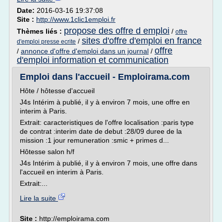
Date:
2016-03-16 19:37:08
Site :
http://www.1clic1emploi.fr
propose des offre d emploi
Thèmes liés :
/
offre
sites d'offre d'emploi en france
/
d'emploi presse ecrite
offre
/
annonce d'offre d'emploi dans un journal
/
d'emploi information et communication
Emploi dans l'accueil - Emploirama.com
Hôte / hôtesse d'accueil
J4s Intérim à publié, il y à environ 7 mois, une offre en
interim à Paris.
Extrait: caracteristiques de l'offre localisation :paris type
de contrat :interim date de debut :28/09 duree de la
mission :1 jour remuneration :smic + primes d...
Hôtesse salon h/f
J4s Intérim à publié, il y à environ 7 mois, une offre dans
l'accueil en interim à Paris.
Extrait:...
Lire la suite
Site :
http://emploirama.com