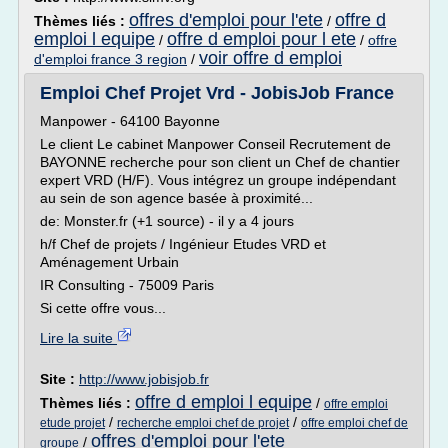
offres d'emploi pour l'ete
offre d
Thèmes liés :
/
emploi l equipe
offre d emploi pour l ete
/
/
offre
voir offre d emploi
d'emploi france 3 region
/
Emploi Chef Projet Vrd - JobisJob France
Manpower - 64100 Bayonne
Le client Le cabinet Manpower Conseil Recrutement de
BAYONNE recherche pour son client un Chef de chantier
expert VRD (H/F). Vous intégrez un groupe indépendant
au sein de son agence basée à proximité...
de: Monster.fr (+1 source) - il y a 4 jours
h/f Chef de projets / Ingénieur Etudes VRD et
Aménagement Urbain
IR Consulting - 75009 Paris
Si cette offre vous...
Lire la suite
Site :
http://www.jobisjob.fr
offre d emploi l equipe
Thèmes liés :
/
offre emploi
/
/
etude projet
recherche emploi chef de projet
offre emploi chef de
offres d'emploi pour l'ete
/
groupe