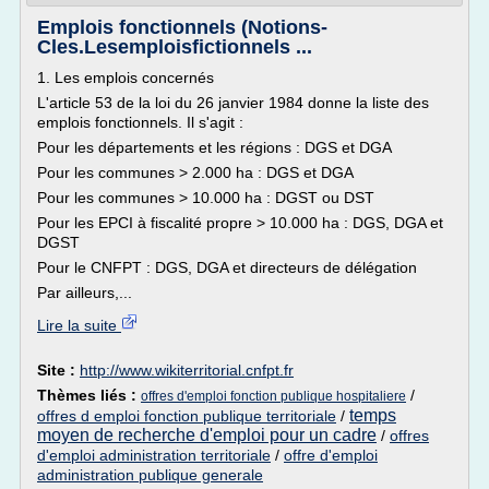
Emplois fonctionnels (Notions-
Cles.Lesemploisfictionnels ...
1. Les emplois concernés
L'article 53 de la loi du 26 janvier 1984 donne la liste des
emplois fonctionnels. Il s'agit :
Pour les départements et les régions : DGS et DGA
Pour les communes > 2.000 ha : DGS et DGA
Pour les communes > 10.000 ha : DGST ou DST
Pour les EPCI à fiscalité propre > 10.000 ha : DGS, DGA et
DGST
Pour le CNFPT : DGS, DGA et directeurs de délégation
Par ailleurs,...
Lire la suite
Site :
http://www.wikiterritorial.cnfpt.fr
Thèmes liés :
/
offres d'emploi fonction publique hospitaliere
temps
offres d emploi fonction publique territoriale
/
moyen de recherche d'emploi pour un cadre
/
offres
d'emploi administration territoriale
/
offre d'emploi
administration publique generale