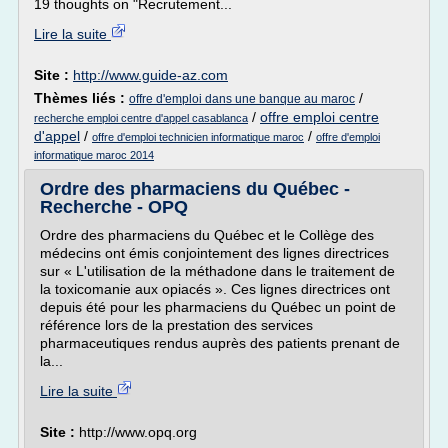
19 thoughts on "Recrutement...
Lire la suite
Site :
http://www.guide-az.com
Thèmes liés :
/
offre d'emploi dans une banque au maroc
/
offre emploi centre
recherche emploi centre d'appel casablanca
d'appel
/
/
offre d'emploi technicien informatique maroc
offre d'emploi
informatique maroc 2014
Ordre des pharmaciens du Québec -
Recherche - OPQ
Ordre des pharmaciens du Québec et le Collège des
médecins ont émis conjointement des lignes directrices
sur « L'utilisation de la méthadone dans le traitement de
la toxicomanie aux opiacés ». Ces lignes directrices ont
depuis été pour les pharmaciens du Québec un point de
référence lors de la prestation des services
pharmaceutiques rendus auprès des patients prenant de
la...
Lire la suite
Site :
http://www.opq.org