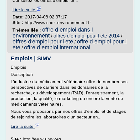
Consultez les offres d'emploi et...
Lire la suite
Date:
2017-04-08 02:37:17
Site :
http://www.suez-environnement.fr
offre d emploi dans l
Thèmes liés :
environnement
offres d'emploi pour l'ete 2014
/
/
offres d'emploi pour l'ete
offre d emploi pour l
/
ete
offre d emploi international
/
Emplois | SIMV
Emplois
Description
L'industrie du médicament vétérinaire offre de nombreuses
perspectives de carrière dans les domaines de la
recherche, du développement (R&D), l'enregistrement, la
production, la qualité, le marketing ou encore la vente de
médicaments vétérinaires.
Nous vous proposons par nos offres d'emploi et de stages
de rejoindre les laboratoires d'un secteur en...
Lire la suite
Site :
http://www.simv.org