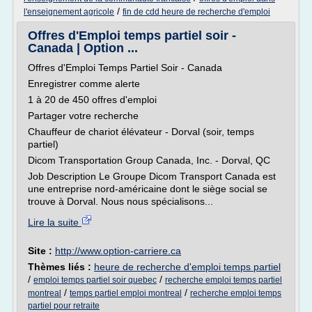
/
l'enseignement agricole
fin de cdd heure de recherche d'emploi
Offres d'Emploi temps partiel soir -
Canada | Option ...
Offres d'Emploi Temps Partiel Soir - Canada
Enregistrer comme alerte
1 à 20 de 450 offres d'emploi
Partager votre recherche
Chauffeur de chariot élévateur - Dorval (soir, temps
partiel)
Dicom Transportation Group Canada, Inc. - Dorval, QC
Job Description Le Groupe Dicom Transport Canada est
une entreprise nord-américaine dont le siège social se
trouve à Dorval. Nous nous spécialisons...
Lire la suite
Site :
http://www.option-carriere.ca
Thèmes liés :
heure de recherche d'emploi temps partiel
/
/
emploi temps partiel soir quebec
recherche emploi temps partiel
/
/
montreal
temps partiel emploi montreal
recherche emploi temps
partiel pour retraite