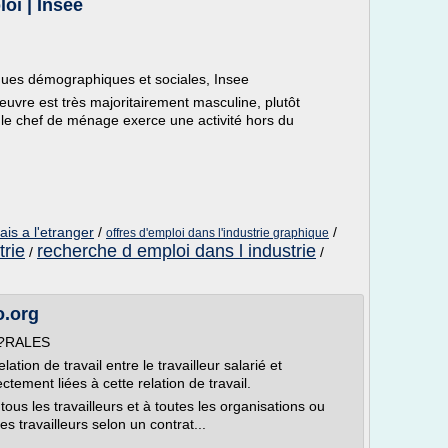
oi | Insee
iques démographiques et sociales, Insee
uvre est très majoritairement masculine, plutôt
l le chef de ménage exerce une activité hors du
ais a l'etranger
/
/
offres d'emploi dans l'industrie graphique
trie
recherche d emploi dans l industrie
/
/
o.org
�?RALES
lation de travail entre le travailleur salarié et
ectement liées à cette relation de travail.
tous les travailleurs et à toutes les organisations ou
s travailleurs selon un contrat...