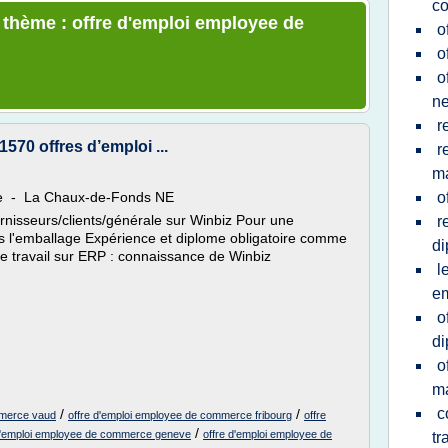
c
e thème : offre d'emploi employee de
o
o
o
ne
r
70 offres d’emploi ...
r
ma
ixe - La Chaux-de-Fonds NE
o
nisseurs/clients/générale sur Winbiz Pour une
r
ns l'emballage Expérience et diplome obligatoire comme
d
 travail sur ERP : connaissance de Winbiz
l
em
o
d
o
m
c
/
/
mmerce vaud
offre d'emploi employee de commerce fribourg
offre
/
d'emploi employee de commerce geneve
offre d'emploi employee de
tr