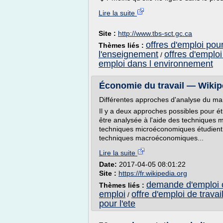
Lire la suite
Site :
http://www.tbs-sct.gc.ca
offres d'emploi pou
Thèmes liés :
l'enseignement
offres d'emploi
/
emploi dans l environnement
Économie du travail — Wikip
Différentes approches d'analyse du marc
Il y a deux approches possibles pour ét
être analysée à l'aide des technique
techniques microéconomiques étudient le
techniques macroéconomiques...
Lire la suite
Date:
2017-04-05 08:01:22
Site :
https://fr.wikipedia.org
demande d'emploi of
Thèmes liés :
emploi
offre d'emploi de travai
/
pour l'ete