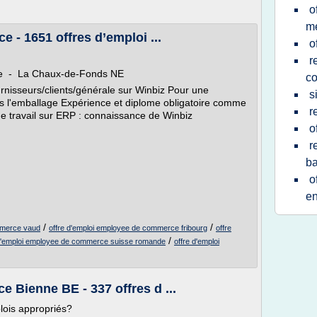
o
me
- 1651 offres d’emploi ...
o
r
Fixe - La Chaux-de-Fonds NE
c
nisseurs/clients/générale sur Winbiz Pour une
s
ns l'emballage Expérience et diplome obligatoire comme
r
 travail sur ERP : connaissance de Winbiz
o
r
b
o
en
/
/
mmerce vaud
offre d'emploi employee de commerce fribourg
offre
/
 d'emploi employee de commerce suisse romande
offre d'emploi
Bienne BE - 337 offres d ...
lois appropriés?