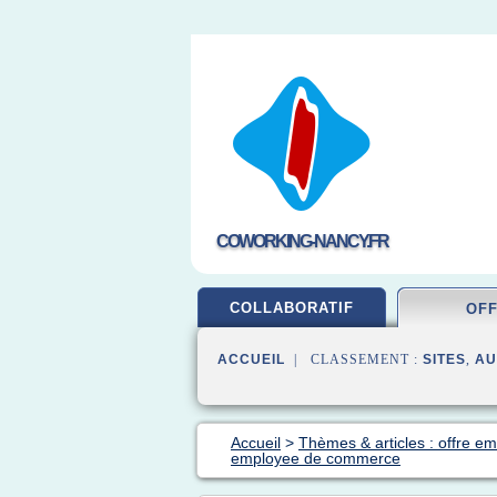
COWORKING-NANCY.FR
COLLABORATIF
OF
ACCUEIL
| CLASSEMENT :
SITES
,
AU
Accueil
>
Thèmes & articles : offre em
employee de commerce