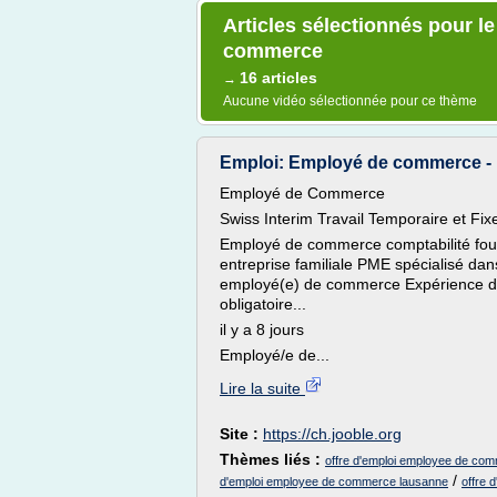
Articles sélectionnés pour l
commerce
16 articles
→
Aucune vidéo sélectionnée pour ce thème
Emploi: Employé de commerce - 15
Employé de Commerce
Swiss Interim Travail Temporaire et F
Employé de commerce comptabilité four
entreprise familiale PME spécialisé da
employé(e) de commerce Expérience de
obligatoire...
il y a 8 jours
Employé/e de...
Lire la suite
Site :
https://ch.jooble.org
Thèmes liés :
offre d'emploi employee de co
/
d'emploi employee de commerce lausanne
offre 