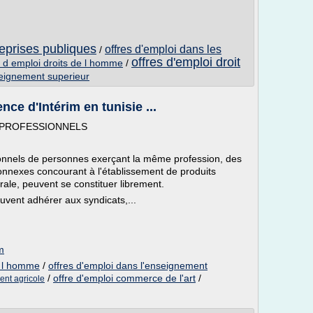
reprises publiques
offres d'emploi dans les
/
offres d'emploi droit
s d emploi droits de l homme
/
seignement superieur
nce d'Intérim en tunisie ...
S PROFESSIONNELS
ionnels de personnes exerçant la même profession, des
connexes concourant à l'établissement de produits
ale, peuvent se constituer librement.
vent adhérer aux syndicats,...
m
e l homme
/
offres d'emploi dans l'enseignement
/
offre d'emploi commerce de l'art
/
ent agricole