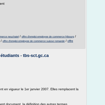
ent
/
/
mmerce neuchatel
offre d'emploi employee de commerce fribourg
/
/
offre
offre d'emploi employee de commerce suisse romande
étudiants - tbs-sct.gc.ca
nt en vigueur le 1er janvier 2007. Elles remplacent la
ent document, la définition des autres termes...