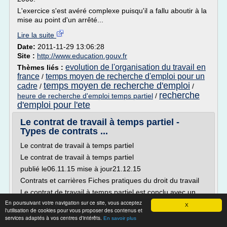
L'exercice s'est avéré complexe puisqu'il a fallu aboutir à la
mise au point d'un arrêté...
Lire la suite
Date:
2011-11-29 13:06:28
Site :
http://www.education.gouv.fr
evolution de l'organisation du travail en
Thèmes liés :
france
temps moyen de recherche d'emploi pour un
/
temps moyen de recherche d'emploi
cadre
/
/
recherche
heure de recherche d'emploi temps partiel
/
d'emploi pour l'ete
Le contrat de travail à temps partiel -
Types de contrats ...
Le contrat de travail à temps partiel
Le contrat de travail à temps partiel
publié le06.11.15 mise à jour21.12.15
Contrats et carrières Fiches pratiques du droit du travail
Le contrat de travail à temps partiel est conclu avec un
salarié dont la durée du travail est inférieure à la durée -
En poursuivant votre navigation sur ce site, vous acceptez
X
l'utilisation de cookies pour vous proposer des contenus et
légale ou conventionnelle - pratiquée dans l'entreprise.
services adaptés à vos centres d'intérêts.
Obligatoirement écrit, ce contrat...
En savoir plus