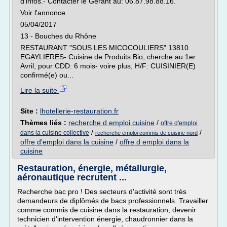
d'infos.- Contacter le Gérant au: 06.87.98.88.16.
Voir l'annonce
05/04/2017
13 - Bouches du Rhône
RESTAURANT "SOUS LES MICOCOULIERS" 13810
EGAYLIERES- Cuisine de Produits Bio, cherche au 1er
Avril, pour CDD: 6 mois- voire plus, H/F: CUISINIER(E)
confirmé(e) ou...
Lire la suite
Site :
lhotellerie-restauration.fr
Thèmes liés :
recherche d emploi cuisine
/
offre d'emploi
/
/
dans la cuisine collective
recherche emploi commis de cuisine nord
offre d'emploi dans la cuisine
/
offre d emploi dans la
cuisine
Restauration, énergie, métallurgie,
aéronautique recrutent ...
Recherche bac pro ! Des secteurs d'activité sont très
demandeurs de diplômés de bacs professionnels. Travailler
comme commis de cuisine dans la restauration, devenir
technicien d'intervention énergie, chaudronnier dans la