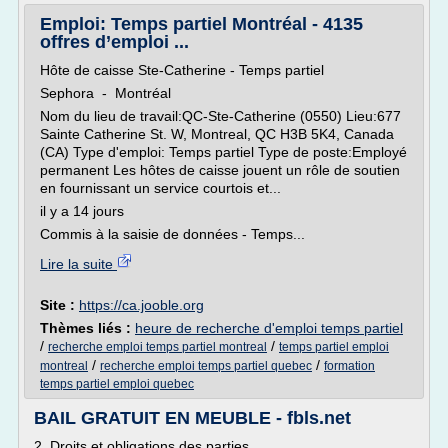
Emploi: Temps partiel Montréal - 4135
offres d’emploi ...
Hôte de caisse Ste-Catherine - Temps partiel
Sephora - Montréal
Nom du lieu de travail:QC-Ste-Catherine (0550) Lieu:677
Sainte Catherine St. W, Montreal, QC H3B 5K4, Canada
(CA) Type d'emploi: Temps partiel Type de poste:Employé
permanent Les hôtes de caisse jouent un rôle de soutien
en fournissant un service courtois et...
il y a 14 jours
Commis à la saisie de données - Temps...
Lire la suite
Site :
https://ca.jooble.org
Thèmes liés :
heure de recherche d'emploi temps partiel
/
/
recherche emploi temps partiel montreal
temps partiel emploi
/
/
montreal
recherche emploi temps partiel quebec
formation
temps partiel emploi quebec
BAIL GRATUIT EN MEUBLE - fbls.net
2. Droits et obligations des parties.