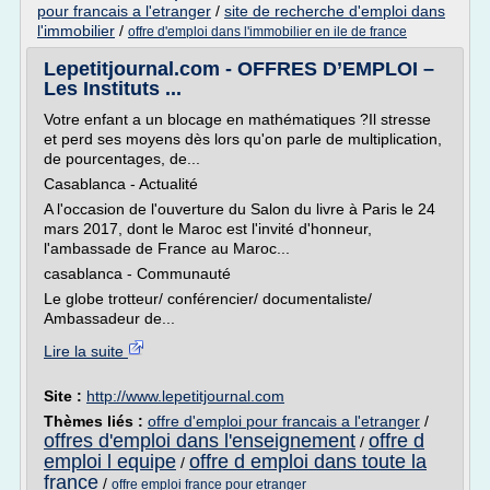
pour francais a l'etranger
/
site de recherche d'emploi dans
l'immobilier
/
offre d'emploi dans l'immobilier en ile de france
Lepetitjournal.com - OFFRES D’EMPLOI –
Les Instituts ...
Votre enfant a un blocage en mathématiques ?Il stresse
et perd ses moyens dès lors qu'on parle de multiplication,
de pourcentages, de...
Casablanca - Actualité
A l'occasion de l'ouverture du Salon du livre à Paris le 24
mars 2017, dont le Maroc est l'invité d'honneur,
l'ambassade de France au Maroc...
casablanca - Communauté
Le globe trotteur/ conférencier/ documentaliste/
Ambassadeur de...
Lire la suite
Site :
http://www.lepetitjournal.com
Thèmes liés :
offre d'emploi pour francais a l'etranger
/
offres d'emploi dans l'enseignement
offre d
/
emploi l equipe
offre d emploi dans toute la
/
france
/
offre emploi france pour etranger