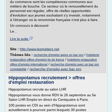
du commerce sont les compétences communes aux
métiers de bouche. Ce secteur où le renouvellement du
personnel est régulier, offre de réelles opportunités
d'évolution aux jeunes souhaitant s'y investir, notamment
à l'étranger où la renommée française n'est plus à faire.
Un concours à découvrir
Le...
Lire la suite
Site :
http://www.lesmetiers.net
Thèmes liés :
/
recherche d'emploi apres un bac pro
hotellerie
/
restauration offres d'emploi ile de france
hotellerie restauration
/
offres d'emploi international
recherche d'emploi avec un bac pro
/
recherche d'emploi avec bac pro
comptabilite
Hippopotamus recrutement > offres
d'emploi restauration
Hippopotamus recrute au salon LHR
Hippopotamus vous donne RDV le 26 septembre au 5e
Salon LHR Emploi en direct du Centquatre à Paris.
100 postes en CDI au sein d'Hippopotamus sont
actuellement à pourvoir parmi lesquels 30 postes