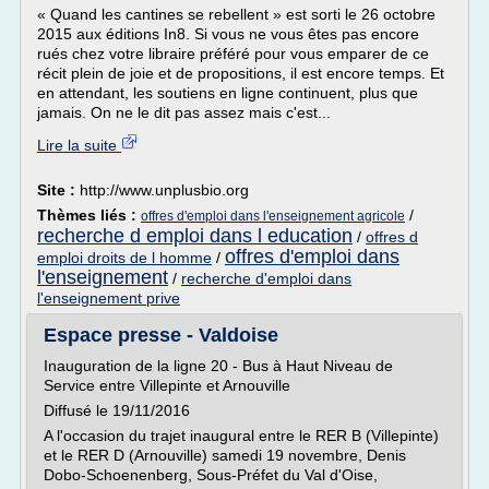
« Quand les cantines se rebellent » est sorti le 26 octobre
2015 aux éditions In8. Si vous ne vous êtes pas encore
rués chez votre libraire préféré pour vous emparer de ce
récit plein de joie et de propositions, il est encore temps. Et
en attendant, les soutiens en ligne continuent, plus que
jamais. On ne le dit pas assez mais c'est...
Lire la suite
Site :
http://www.unplusbio.org
Thèmes liés :
/
offres d'emploi dans l'enseignement agricole
recherche d emploi dans l education
/
offres d
offres d'emploi dans
emploi droits de l homme
/
l'enseignement
/
recherche d'emploi dans
l'enseignement prive
Espace presse - Valdoise
Inauguration de la ligne 20 - Bus à Haut Niveau de
Service entre Villepinte et Arnouville
Diffusé le 19/11/2016
A l'occasion du trajet inaugural entre le RER B (Villepinte)
et le RER D (Arnouville) samedi 19 novembre, Denis
Dobo-Schoenenberg, Sous-Préfet du Val d'Oise,