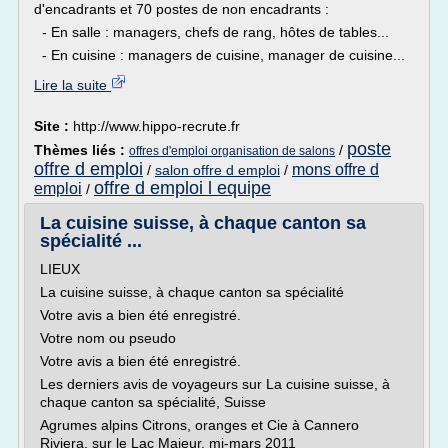
d'encadrants et 70 postes de non encadrants :
- En salle : managers, chefs de rang, hôtes de tables...
- En cuisine : managers de cuisine, manager de cuisine...
Lire la suite
Site :
http://www.hippo-recrute.fr
poste
Thèmes liés :
/
offres d'emploi organisation de salons
offre d emploi
mons offre d
/
salon offre d emploi
/
offre d emploi l equipe
emploi
/
La cuisine suisse, à chaque canton sa
spécialité ...
LIEUX
La cuisine suisse, à chaque canton sa spécialité
Votre avis a bien été enregistré.
Votre nom ou pseudo
Votre avis a bien été enregistré.
Les derniers avis de voyageurs sur La cuisine suisse, à
chaque canton sa spécialité, Suisse
Agrumes alpins Citrons, oranges et Cie à Cannero
Riviera, sur le Lac Majeur, mi-mars 2011