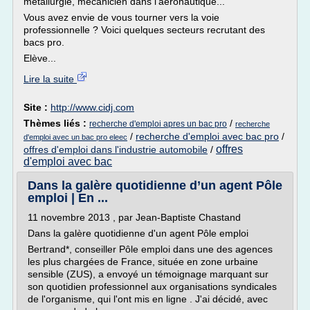
métallurgie, mécanicien dans l'aéronautique...
Vous avez envie de vous tourner vers la voie
professionnelle ? Voici quelques secteurs recrutant des
bacs pro.
Elève...
Lire la suite
Site :
http://www.cidj.com
Thèmes liés :
/
recherche d'emploi apres un bac pro
recherche
/
recherche d'emploi avec bac pro
/
d'emploi avec un bac pro eleec
offres
offres d'emploi dans l'industrie automobile
/
d'emploi avec bac
Dans la galère quotidienne d’un agent Pôle
emploi | En ...
11 novembre 2013 , par Jean-Baptiste Chastand
Dans la galère quotidienne d'un agent Pôle emploi
Bertrand*, conseiller Pôle emploi dans une des agences
les plus chargées de France, située en zone urbaine
sensible (ZUS), a envoyé un témoignage marquant sur
son quotidien professionnel aux organisations syndicales
de l'organisme, qui l'ont mis en ligne . J'ai décidé, avec