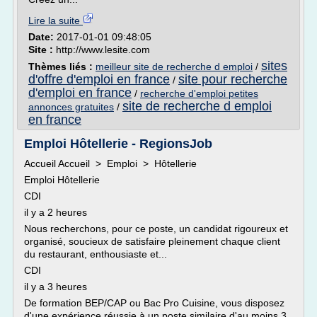
Lire la suite
Date:
2017-01-01 09:48:05
Site :
http://www.lesite.com
sites
Thèmes liés :
meilleur site de recherche d emploi
/
d'offre d'emploi en france
site pour recherche
/
d'emploi en france
/
recherche d'emploi petites
site de recherche d emploi
annonces gratuites
/
en france
Emploi Hôtellerie - RegionsJob
Accueil Accueil > Emploi > Hôtellerie
Emploi Hôtellerie
CDI
il y a 2 heures
Nous recherchons, pour ce poste, un candidat rigoureux et
organisé, soucieux de satisfaire pleinement chaque client
du restaurant, enthousiaste et...
CDI
il y a 3 heures
De formation BEP/CAP ou Bac Pro Cuisine, vous disposez
d'une expérience réussie à un poste similaire d'au moins 3