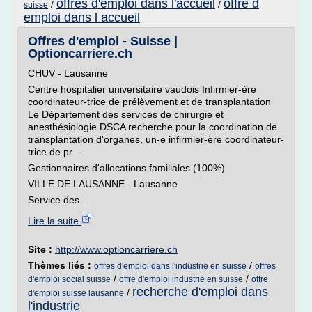
offres d'emploi dans l'accueil
offre d
/
/
suisse
emploi dans l accueil
Offres d'emploi - Suisse |
Optioncarriere.ch
CHUV - Lausanne
Centre hospitalier universitaire vaudois Infirmier-ère
coordinateur-trice de prélèvement et de transplantation
Le Département des services de chirurgie et
anesthésiologie DSCA recherche pour la coordination de
transplantation d'organes, un-e infirmier-ère coordinateur-
trice de pr...
Gestionnaires d'allocations familiales (100%)
VILLE DE LAUSANNE - Lausanne
Service des...
Lire la suite
Site :
http://www.optioncarriere.ch
Thèmes liés :
/
offres d'emploi dans l'industrie en suisse
offres
/
/
d'emploi social suisse
offre d'emploi industrie en suisse
offre
recherche d'emploi dans
/
d'emploi suisse lausanne
l'industrie