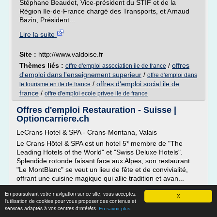
Stéphane Beaudet, Vice-président du STIF et de la
Région Ile-de-France chargé des Transports, et Arnaud
Bazin, Président...
Lire la suite
Site :
http://www.valdoise.fr
Thèmes liés :
/
offres
offre d'emploi association ile de france
d'emploi dans l'enseignement superieur
/
offre d'emploi dans
/
offres d'emploi social ile de
le tourisme en ile de france
france
/
offre d'emploi ecole privee ile de france
Offres d'emploi Restauration - Suisse |
Optioncarriere.ch
LeCrans Hotel & SPA - Crans-Montana, Valais
Le Crans Hôtel & SPA est un hotel 5* membre de "The
Leading Hotels of the World" et "Swiss Deluxe Hotels".
Splendide rotonde faisant face aux Alpes, son restaurant
"Le MontBlanc" se veut un lieu de fête et de convivialité,
offrant une cuisine magique qui allie tradition et avan...
LeCrans Hotel & SPA - Crans-Montana, Valais
En poursuivant votre navigation sur ce site, vous acceptez
X
Le Crans Hôtel & SPA...
l'utilisation de cookies pour vous proposer des contenus et
services adaptés à vos centres d'intérêts.
En savoir plus
Lire la suite