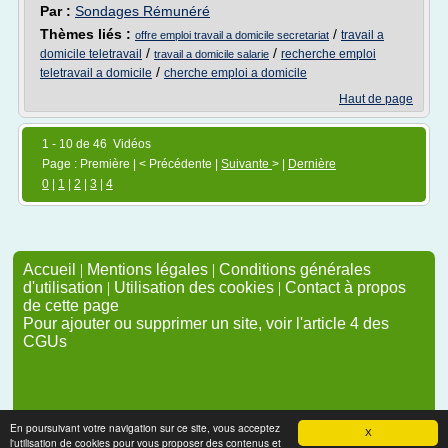
Par :
Sondages Rémunéré
Thèmes liés :
/
travail a
offre emploi travail a domicile secretariat
/
/
domicile teletravail
recherche emploi
travail a domicile salarie
/
teletravail a domicile
cherche emploi a domicile
Haut de page
1 - 10 de 46 Vidéos
Page : Première | < Précédente |
Suivante
> |
Dernière
0
|
1
|
2
|
3
|
4
Accueil
|
Mentions légales
|
Conditions générales
d'utilisation
|
Utilisation des cookies
|
Contact à propos
de cette page
Pour ajouter ou supprimer un site, voir l'article 4 des
CGUs
En poursuivant votre navigation sur ce site, vous acceptez
X
l'utilisation de cookies pour vous proposer des contenus et