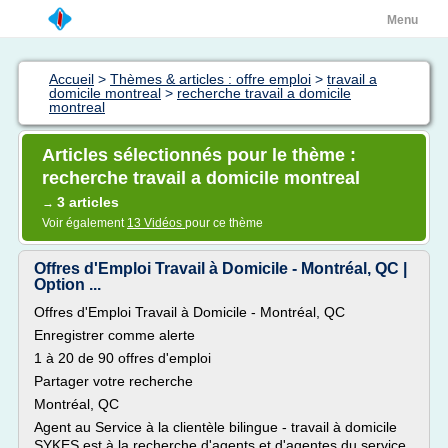
Menu
Accueil
>
Thèmes & articles : offre emploi
>
travail a
domicile montreal
>
recherche travail a domicile
montreal
Articles sélectionnés pour le thème :
recherche travail a domicile montreal
3 articles
→
Voir également
13 Vidéos
pour ce thème
Offres d'Emploi Travail à Domicile - Montréal, QC |
Option ...
Offres d'Emploi Travail à Domicile - Montréal, QC
Enregistrer comme alerte
1 à 20 de 90 offres d'emploi
Partager votre recherche
Montréal, QC
Agent au Service à la clientèle bilingue - travail à domicile
SYKES est à la recherche d'agents et d'agentes du service