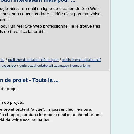
outil intéressant mais pour ...
ogle Sites , un outil en ligne de création de Site Web
 tous, sans aucun codage. L'idée n'est pas mauvaise,
ire ?
our un réel Site Web professionnel, je le trouve très
 de travail collaboratif,...
/
/
ogle
outil travail collaboratif en ligne
outils travail collaboratif
entreprise
/
outils travail collaboratif avantages inconvenients
 de projet - Toute la ...
 de projet
n de projets.
 projet pilotent "a vue". Ils passent leur temps à
s chaque jour dans leur boite mail ou a chercher une
dé de voir s'accumuler les...