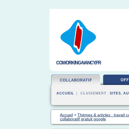
COWORKING-NANCY.FR
OFF
COLLABORATIF
ACCUEIL
| CLASSEMENT :
SITES
,
AU
Accueil
>
Thèmes & articles : travail co
collaboratif gratuit google