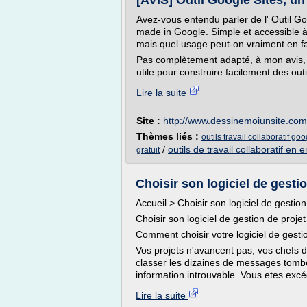
[AVIS] Outil Google Sites, un 
Avez-vous entendu parler de l' Outil Go
made in Google. Simple et accessible à
mais quel usage peut-on vraiment en fa
Pas complètement adapté, à mon avis, p
utile pour construire facilement des outils
Lire la suite
Site :
http://www.dessinemoiunsite.com
Thèmes liés :
outils travail collaboratif go
/
outils de travail collaboratif en 
gratuit
Choisir son logiciel de gestion
Accueil > Choisir son logiciel de gestion
Choisir son logiciel de gestion de projet
Comment choisir votre logiciel de gestio
Vos projets n'avancent pas, vos chefs de
classer les dizaines de messages tombé
information introuvable. Vous etes excé
Lire la suite